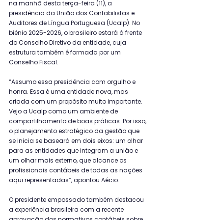
na manhã desta terça-feira (11), a 
presidência da União dos Contabilistas e 
Auditores de Língua Portuguesa (Ucalp). No 
biênio 2025-2026, o brasileiro estará à frente 
do Conselho Diretivo da entidade, cuja 
estrutura também é formada por um 
Conselho Fiscal.
“Assumo essa presidência com orgulho e 
honra. Essa é uma entidade nova, mas 
criada com um propósito muito importante. 
Vejo a Ucalp como um ambiente de 
compartilhamento de boas práticas. Por isso, 
o planejamento estratégico da gestão que 
se inicia se baseará em dois eixos: um olhar 
para as entidades que integram a união e 
um olhar mais externo, que alcance os 
profissionais contábeis de todas as nações 
aqui representadas”, apontou Aécio.
O presidente empossado também destacou 
a experiência brasileira com a recente 
aprovação dos normativos contábeis sobre 