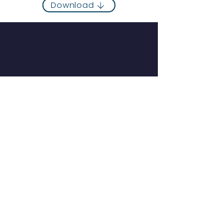
Download
NAVEGAÇÃO RÁPIDA
Início
Notícias
Institucional
Documentos
Quem somo
s
Contato
FALE CONOSCO
SAUS Quadra 5 Bloco J Lote 3
Edifício CFC