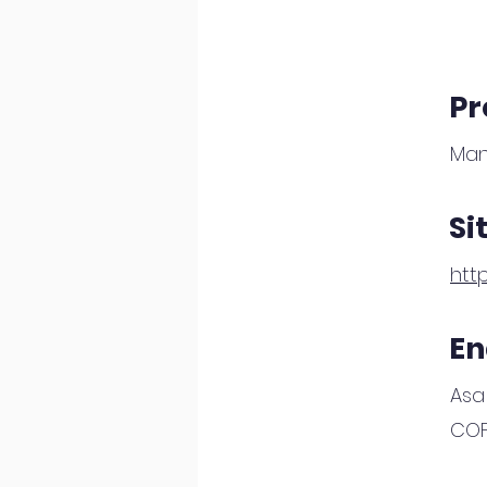
Pr
Man
Si
htt
En
Asa
COFE