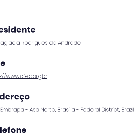
esidente
aglacia Rodrigues de Andrade
te
p://www.cfed.org.br
dereço
Embrapa - Asa Norte, Brasília - Federal District, Brazil
lefone