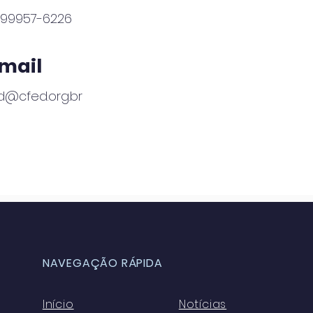
) 99957-6226
mail
d@cfed.org.br
NAVEGAÇÃO RÁPIDA
Início
Notícias