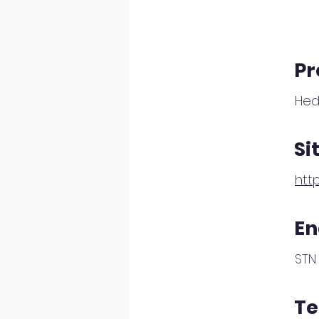
Pr
Hed
Si
htt
En
STN 
Te