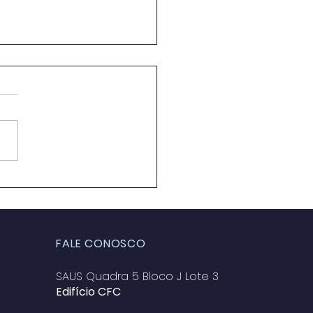
anças nas
uções fiscais
em impactar os
elhos Profissionais
FALE CONOSCO
SAUS Quadra 5 Bloco J Lote 3
Edifício CFC