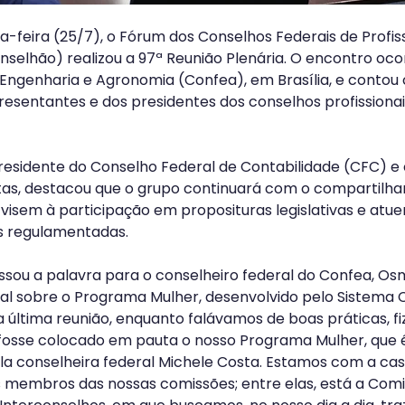
-feira (25/7), o Fórum dos Conselhos Federais de Profis
elhão) realizou a 97ª Reunião Plenária. O encontro oco
Engenharia e Agronomia (Confea), em Brasília, e contou
resentantes e dos presidentes dos conselhos profissionai
residente do Conselho Federal de Contabilidade (CFC) e
tas, destacou que o grupo continuará com o compartilh
 visem à participação em proposituras legislativas e atu
es regulamentadas.
ssou a palavra para o conselheiro federal do Confea, Osm
icial sobre o Programa Mulher, desenvolvido pelo Sistema
a última reunião, enquanto falávamos de boas práticas, fi
 fosse colocado em pauta o nosso Programa Mulher, que 
a conselheira federal Michele Costa. Estamos com a cas
s membros das nossas comissões; entre elas, está a Com