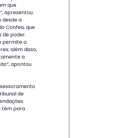
am que 
, apresentou. 
s desde a 
do Confea, que 
 de poder. 
o permite a 
s; além disso, 
tamente a 
são”, apontou 
Assessoramento 
ribunal de 
endações. 
s têm para 