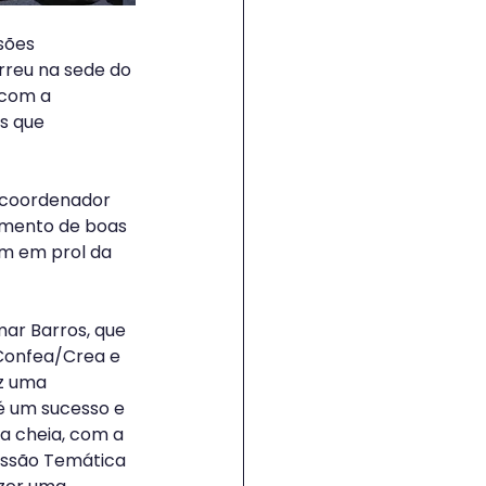
sões 
rreu na sede do 
 com a 
s que 
 coordenador 
amento de boas 
em em prol da 
ar Barros, que 
 Confea/Crea e 
z uma 
é um sucesso e 
a cheia, com a 
issão Temática 