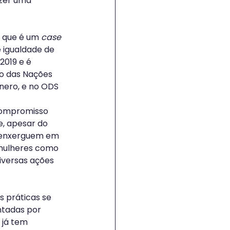
zer uma 
 que é um 
case
 igualdade de 
2019 e é 
o das Nações 
ênero, e no ODS 
compromisso 
, apesar do 
 enxerguem em 
 mulheres como 
iversas ações 
 práticas se 
tadas por 
 já tem 