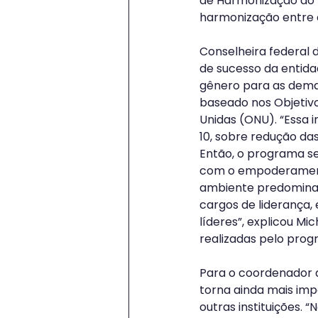
de Harmonização do I
harmonização entre o
Conselheira federal 
de sucesso da entida
gênero para as demai
baseado nos Objetiv
Unidas (ONU). “Essa i
10, sobre redução das
Então, o programa se
com o empoderamento
ambiente predomina
cargos de liderança,
líderes”, explicou M
realizadas pelo prog
Para o coordenador 
torna ainda mais im
outras instituições. 