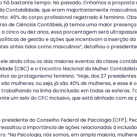
o há bastante tempo. No passado, tínhamos a proposta d
a Contabilidade, que eram majoritariamente masculinos; 
nto: 46% do corpo profissional registrado é feminino. Ob
rso de Ciências Contábeis, já temos uma maior presença
i a cinco ou dez anos, essa porcentagem será ultrapassada
olíticas de gestão e ações que incentivam a inserção da
tes antes tidos como masculinos”, detalhou o presidente
le ainda citou os dois maiores eventos da classe contábi
ilidade (CBC) e o Encontro Nacional da Mulher Contabilist
tivo ao protagonismo feminino. “Hoje, dos 27 presidentes 
são mulheres; ou seja, já são 40% de mulheres, e esse é o
trabalhando na linha da inclusão em todas as esferas.
e um selo do CFC Inclusivo, que está alinhado com as p
o presidente do Conselho Federal de Psicologia (CFP), Ped
ressaltou a importância de ações relacionadas à inclusão 
ro. “Na Psicologia, nós somos, em ampla maioria, mulhere