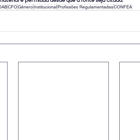
aterial é permitida desde que a fonte seja citada.
OAB
CFO
Gênero
Institucional
Profissões Regulamentadas
CONFEA