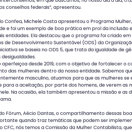
nterconselhos, em que buscamos, no nosso dia a dia, tra
s conselhos federais”, apresentou.
do Confea, Michele Costa apresentou o Programa Mulher,
de e foi um exemplo de boa prática em prol da inclusão e
s entidades. Ela destacou que o programa foi criado em 
os de Desenvolvimento Sustentável (ODS) da Organizaçã
niciativa se baseia no ODS 5, que trata da igualdade de g
 desigualdades. 
 aperfeiçoa desde 2019, com o objetivo de fortalecer o 
 das mulheres dentro da nossa entidade. Sabemos que
ntemente masculino, atuamos para que as mulheres se
 e para a aceitação, por parte dos homens, de verem as
ichele. Na ocasião, ela também apresentou a missão e as d
rama.
do Fórum, Aécio Dantas, o compartilhamento dessas boas
portante quando traz temáticas que podem ser implemen
“No CFC, nós temos a Comissão da Mulher Contabilista, que