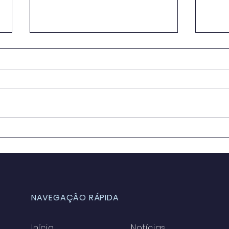
Propostas em
Mud
tramitação podem
exec
alterar fiscalização e
pod
contratações nos
Cons
Conselhos
NAVEGAÇÃO RÁPIDA
Início
Notícias