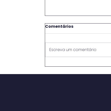
Comentários
Escreva um comentário
TCU anuncia grupo de
trabalho com conselhos
profissionais para
ampliar segurança
jurídica