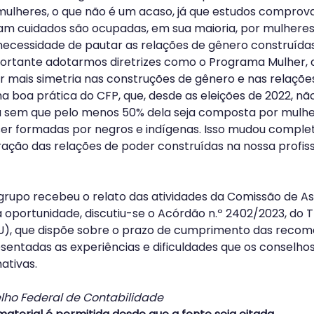
 mulheres, o que não é um acaso, já que estudos comprov
am cuidados são ocupadas, em sua maioria, por mulheres”
 necessidade de pautar as relações de gênero construída
mportante adotarmos diretrizes como o Programa Mulher, 
 mais simetria nas construções de gênero e nas relações
ma boa prática do CFP, que, desde as eleições de 2022, nã
 sem que pelo menos 50% dela seja composta por mulhere
ser formadas por negros e indígenas. Isso mudou comple
ração das relações de poder construídas na nossa profis
 grupo recebeu o relato das atividades da Comissão de 
 oportunidade, discutiu-se o Acórdão n.º 2402/2023, do T
U), que dispõe sobre o prazo de cumprimento das recom
ntadas as experiências e dificuldades que os conselho
ativas.
ho Federal de Contabilidade