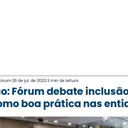
m Somos
Comissões
Notícias
Documentos
Fórum
26 de jul. de 2023
3 min de leitura
o: Fórum debate inclusão
omo boa prática nas ent