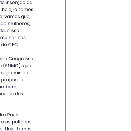
e inserção da 
hoje, já temos 
servamos que, 
 de mulheres; 
, e isso 
 mulher nos 
 do CFC.
l: o Congresso 
a (ENMC), que 
regionais do 
 propósito. 
 Também 
autas dos 
ro Paulo 
e às políticas 
s. Hoje, temos 